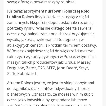
swoją ofertę o nowe maszyny rolnicze.
Już teraz asortyment
hurtowni rolniczej koło
Lublina
Rolnex liczy kilkadziesiąt tysięcy części
zamiennych. Eksperci sklepu doskonale rozumieją
potrzeby rynku. Właśnie dlatego oferta zawiera
części oryginalne i zamienne charakteryzujące się
wysoką jakością wykonania. Dostępne są w
atrakcyjnych cenach i z krótkim terminem dostawy.
W Rolnex znajdziesz części do większości maszyn
rolniczych wykorzystywanych w Polsce, w tym m.in.
maszyn takich producentów jak: Ursus, Massey
Ferguson, Zetor, T25, MTZ, John Deere, Steyr,
Zefir, Kubota itd.
Atutem Rolnex jest to, że jest to sklep z częściami
do ciągników
dla klientów indywidualnych oraz
biznesowych. Oznacza to, że możesz w nim kupić
części jako indywidualny gospodarz lub może
zamówić je sklep rolniczy, w którym na co dzień