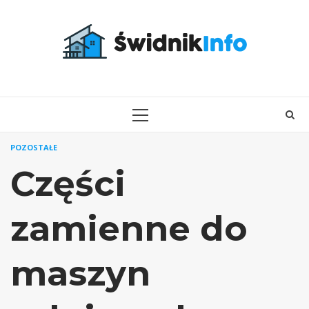
Skip
to
content
PRIMARY
MENU
POZOSTAŁE
Części
zamienne do
maszyn