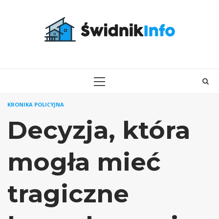
Skip
to
content
PRIMARY
MENU
KRONIKA POLICYJNA
Decyzja, która
mogła mieć
tragiczne