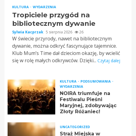
KULTURA
WYDARZENIA
Tropiciele przygód na
bibliotecznym dywanie
Sylwia Kacprzak
5 sierpnia 2026
26
W świecie przyrody, nawet na bibliotecznym
dywanie, można odkryć fascynujące tajemnice.
Klub Mum’s Time dał dzieciom okazję, by wcielić
się w rolę małych odkrywców. Dzięki...
Czytaj dalej
KULTURA
PODSUMOWANIA
WYDARZENIA
NOIRA triumfuje na
Festiwalu Pieśni
Maryjnej, zdobywając
Złoty Różaniec!
UNCATEGORIZED
Straż Miejska w