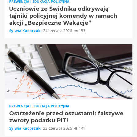
PREWENCJA I EDUKACJA POLICYJNA
Uczniowie ze Świdnika odkrywają
tajniki policyjnej komendy w ramach
akcji „Bezpieczne Wakacje”
Sylwia Kacprzak
24 czerwca 2026
153
PREWENCJA I EDUKACJA POLICYJNA
Ostrzeżenie przed oszustami: fałszywe
zwroty podatku PIT!
Sylwia Kacprzak
23 czerwca 2026
141