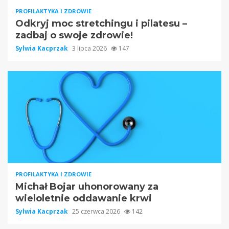
PROFILAKTYKA I ZDROWIE
Odkryj moc stretchingu i pilatesu –
zadbaj o swoje zdrowie!
Sylwia Kacprzak
3 lipca 2026
147
PROFILAKTYKA I ZDROWIE
Michał Bojar uhonorowany za
wieloletnie oddawanie krwi
Sylwia Kacprzak
25 czerwca 2026
142