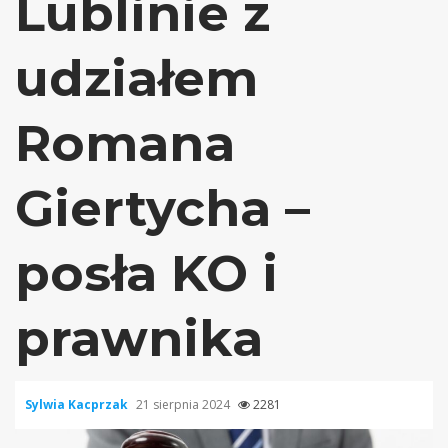
Lublinie z
udziałem
Romana
Giertycha –
posła KO i
prawnika
Sylwia Kacprzak
21 sierpnia 2024
2281