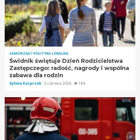
SAMORZĄD I POLITYKA LOKALNA
Świdnik świętuje Dzień Rodzicielstwa
Zastępczego: radość, nagrody i wspólna
zabawa dla rodzin
Sylwia Kacprzak
2 czerwca 2026
184