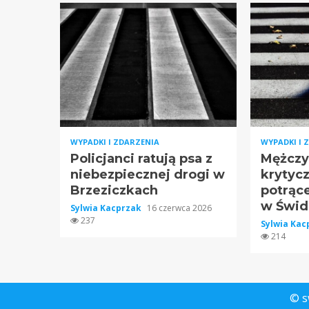
WYPADKI I ZDARZENIA
WYPADKI I 
Policjanci ratują psa z
Mężczy
niebezpiecznej drogi w
krytyc
Brzeziczkach
potrące
w Świd
Sylwia Kacprzak
16 czerwca 2026
237
Sylwia Ka
214
© s