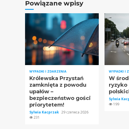
Powiązane wpisy
WYPADKI I ZDARZENIA
WYPADKI I 
Królewska Przystań
W środ
zamknięta z powodu
ryzyko
upałów –
polskic
bezpieczeństwo gości
Sylwia Ka
priorytetem!
199
Sylwia Kacprzak
29 czerwca 2026
231