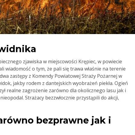
widnika
iecznego zjawiska w miejscowości Krępiec, w powiecie
li wiadomość o tym, że pali się trawa właśnie na terenie
ły dwa zastępy z Komendy Powiatowej Straży Pożarnej w
 widok, jakby rodem z dantejskich wyobrażeń piekła. Ogień
rzył realne zagrożenie zarówno dla okolicznego lasu jak i
ieopodal. Strażacy bezzwłocznie przystąpili do akcji,
zarówno bezprawne jak i