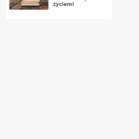
życiem!