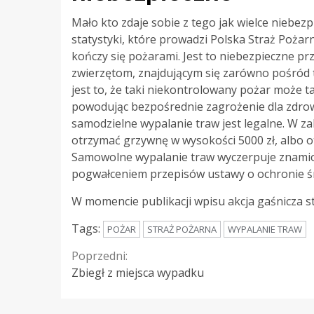
Mało kto zdaje sobie z tego jak wielce niebez
statystyki, które prowadzi Polska Straż Poż
kończy się pożarami. Jest to niebezpieczne pr
zwierzętom, znajdującym się zarówno pośród t
jest to, że taki niekontrolowany pożar może ta
powodując bezpośrednie zagrożenie dla zdrowi
samodzielne wypalanie traw jest legalne. W 
otrzymać grzywnę w wysokości 5000 zł, albo o
Samowolne wypalanie traw wyczerpuje znamio
pogwałceniem przepisów ustawy o ochronie ś
W momencie publikacji wpisu akcja gaśnicza s
Tags:
POŻAR
STRAŻ POŻARNA
WYPALANIE TRAW
Continue
Poprzedni:
Zbiegł z miejsca wypadku
Reading