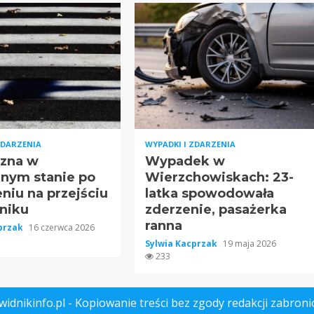
ZDARZENIA
WYPADKI I ZDARZENIA
zna w
Wypadek w
znym stanie po
Wierzchowiskach: 23-
niu na przejściu
latka spowodowała
niku
zderzenie, pasażerka
ranna
cprzak
16 czerwca 2026
Sylwia Kacprzak
19 maja 2026
233
widnikinfo.pl - Kopiowanie treści bez zgody redakcji zabroni