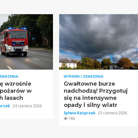
ZDARZENIA
WYPADKI I ZDARZENIA
ę wzrośnie
Gwałtowne burze
 pożarów w
nadchodzą! Przygotuj
h lasach
się na intensywne
opady i silny wiatr
cprzak
24 czerwca 2026
Sylwia Kacprzak
23 czerwca 2026
188