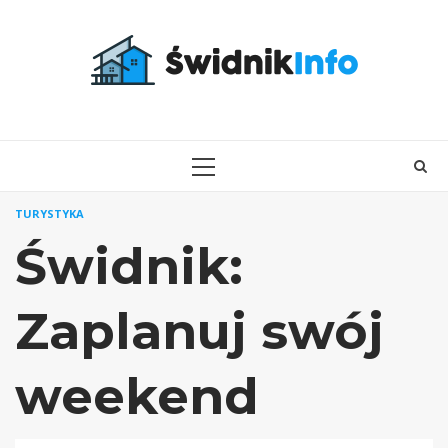
Skip
to
content
PRIMARY
MENU
TURYSTYKA
Świdnik:
Zaplanuj swój
weekend