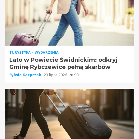
TURYSTYKA
WYDARZENIA
Lato w Powiecie Świdnickim: odkryj
Gminę Rybczewice pełną skarbów
Sylwia Kacprzak
23 lipca 2026
90