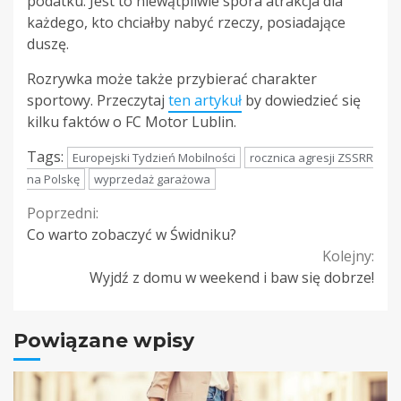
podatku. Jest to niewątpliwie spora atrakcja dla
każdego, kto chciałby nabyć rzeczy, posiadające
duszę.
Rozrywka może także przybierać charakter
sportowy. Przeczytaj
ten artykuł
by dowiedzieć się
kilku faktów o FC Motor Lublin.
Tags:
Europejski Tydzień Mobilności
rocznica agresji ZSSRR
na Polskę
wyprzedaż garażowa
Continue
Poprzedni:
Co warto zobaczyć w Świdniku?
Reading
Kolejny:
Wyjdź z domu w weekend i baw się dobrze!
Powiązane wpisy