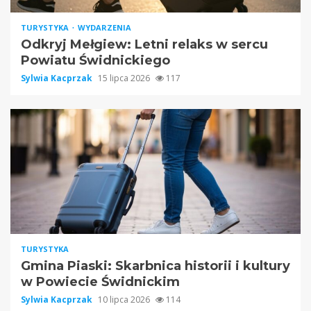
TURYSTYKA
WYDARZENIA
Odkryj Mełgiew: Letni relaks w sercu
Powiatu Świdnickiego
Sylwia Kacprzak
15 lipca 2026
117
TURYSTYKA
Gmina Piaski: Skarbnica historii i kultury
w Powiecie Świdnickim
Sylwia Kacprzak
10 lipca 2026
114