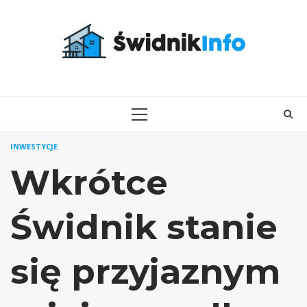
Skip
to
content
PRIMARY
MENU
INWESTYCJE
Wkrótce
Świdnik stanie
się przyjaznym