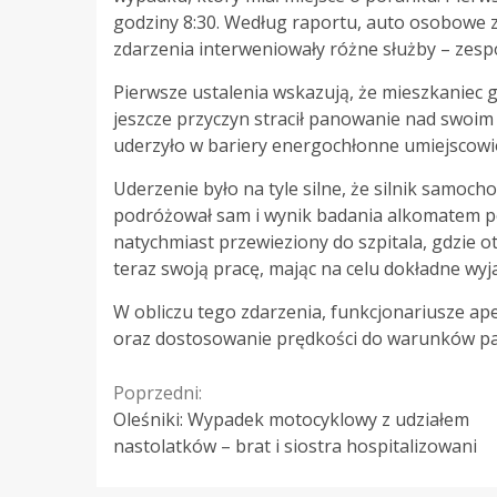
godziny 8:30. Według raportu, auto osobowe z
zdarzenia interweniowały różne służby – zespó
Pierwsze ustalenia wskazują, że mieszkaniec g
jeszcze przyczyn stracił panowanie nad swoim
uderzyło w bariery energochłonne umiejscowi
Uderzenie było na tyle silne, że silnik samoc
podróżował sam i wynik badania alkomatem po
natychmiast przewieziony do szpitala, gdzie 
teraz swoją pracę, mając na celu dokładne wyj
W obliczu tego zdarzenia, funkcjonariusze ap
oraz dostosowanie prędkości do warunków pa
Continue
Poprzedni:
Oleśniki: Wypadek motocyklowy z udziałem
Reading
nastolatków – brat i siostra hospitalizowani