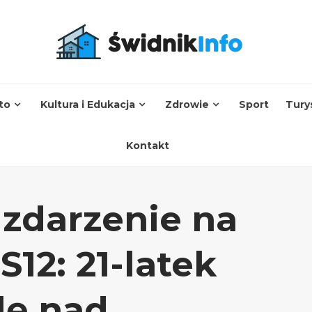
to
Kultura i Edukacja
Zdrowie
Sport
Tury
Kontakt
 zdarzenie na
12: 21-latek
olę nad