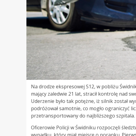
Na drodze ekspresowej S12, w pobliżu Świdnik
mający zaledwie 21 lat, stracił kontrolę nad s
Uderzenie było tak potężne, iż silnik został w
podróżował samotnie, co mogło ograniczyć licz
przetransportowany do najbliższego szpitala.
Oficerowie Policji w Świdniku rozpoczęli śledz
wypadku, który miał miejsce o poranku. Pierw