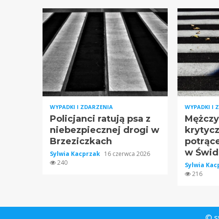
WYPADKI I ZDARZENIA
WYPADKI I 
Policjanci ratują psa z
Mężczy
niebezpiecznej drogi w
krytyc
Brzeziczkach
potrące
w Świd
Sylwia Kacprzak
16 czerwca 2026
240
Sylwia Ka
216
© s