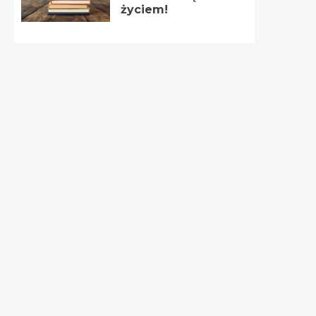
życiem!