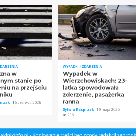
ZDARZENIA
WYPADKI I ZDARZENIA
zna w
Wypadek w
znym stanie po
Wierzchowiskach: 23-
niu na przejściu
latka spowodowała
niku
zderzenie, pasażerka
ranna
cprzak
16 czerwca 2026
Sylwia Kacprzak
19 maja 2026
236
widnikinfo.pl - Kopiowanie treści bez zgody redakcji zabroni