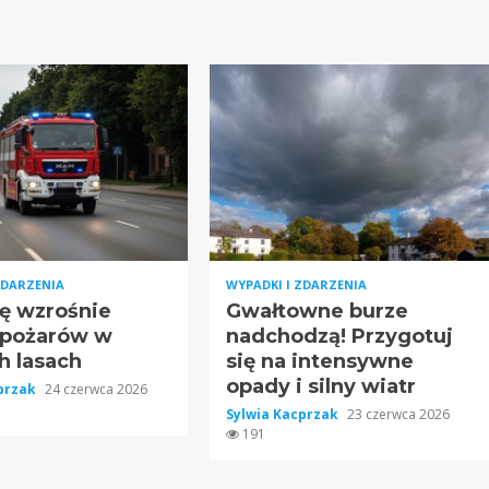
ZDARZENIA
WYPADKI I ZDARZENIA
ę wzrośnie
Gwałtowne burze
 pożarów w
nadchodzą! Przygotuj
h lasach
się na intensywne
opady i silny wiatr
cprzak
24 czerwca 2026
Sylwia Kacprzak
23 czerwca 2026
191