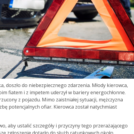
a, doszło do niebezpiecznego zdarzenia. Młody kierowca,
woim fiatem i z impetem uderzył w bariery energochłonne.
yrzucony z pojazdu. Mimo zaistniałej sytuacji, mężczyzna
bę potencjalnych ofiar. Kierowca został natychmiast
two, aby ustalić szczegóły i przyczyny tego przerażającego
sze zgłoszenie dotarło do służb ratunkowych około