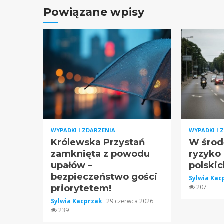
Powiązane wpisy
WYPADKI I ZDARZENIA
WYPADKI I 
Królewska Przystań
W środ
zamknięta z powodu
ryzyko
upałów –
polskic
bezpieczeństwo gości
Sylwia Ka
priorytetem!
207
Sylwia Kacprzak
29 czerwca 2026
239