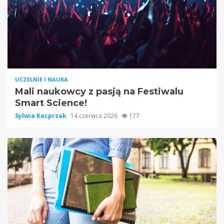
UCZELNIE I NAUKA
Mali naukowcy z pasją na Festiwalu
Smart Science!
Sylwia Kacprzak
14 czerwca 2026
177