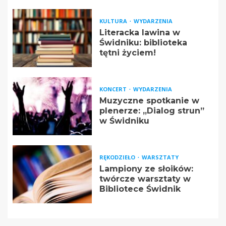
KULTURA
WYDARZENIA
Literacka lawina w
Świdniku: biblioteka
tętni życiem!
KONCERT
WYDARZENIA
Muzyczne spotkanie w
plenerze: „Dialog strun”
w Świdniku
RĘKODZIEŁO
WARSZTATY
Lampiony ze słoików:
twórcze warsztaty w
Bibliotece Świdnik