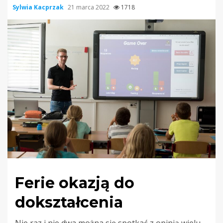
Sylwia Kacprzak
21 marca 2022
1718
Ferie okazją do
dokształcenia
Nie raz i nie dwa można się spotkać z opinią wielu