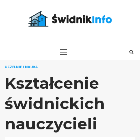
Skip
to
content
PRIMARY
MENU
UCZELNIE I NAUKA
Kształcenie
świdnickich
nauczycieli