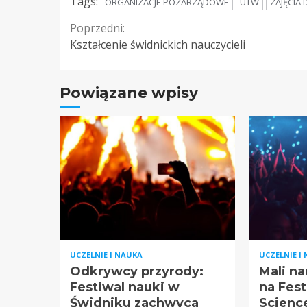
Tags:
ORGANIZACJE POZARZĄDOWE
UTW
ZAJĘCIA
Continue
Poprzedni:
Kształcenie świdnickich nauczycieli
Reading
Powiązane wpisy
UCZELNIE I NAUKA
UCZELNIE I
Odkrywcy przyrody:
Mali n
Festiwal nauki w
na Fes
Świdniku zachwyca
Scienc