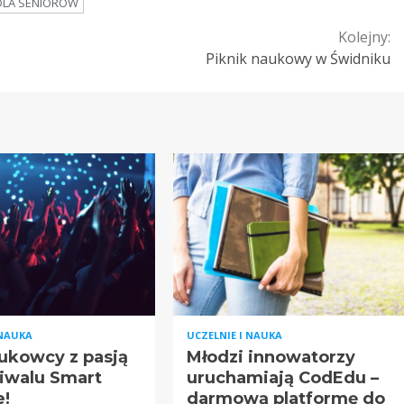
 DLA SENIORÓW
Kolejny:
Piknik naukowy w Świdniku
 NAUKA
UCZELNIE I NAUKA
aukowcy z pasją
Młodzi innowatorzy
tiwalu Smart
uruchamiają CodEdu –
e!
darmową platformę do