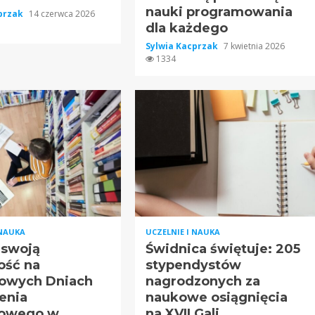
nauki programowania
cprzak
14 czerwca 2026
dla każdego
Sylwia Kacprzak
7 kwietnia 2026
1334
 NAUKA
UCZELNIE I NAUKA
 swoją
Świdnica świętuje: 205
ość na
stypendystów
owych Dniach
nagrodzonych za
enia
naukowe osiągnięcia
owego w
na XVII Gali