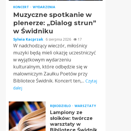
KONCERT
WYDARZENIA
Muzyczne spotkanie w
plenerze: „Dialog strun”
w Świdniku
Sylwia Kacprzak
6 sierpnia 2026
17
W nadchodzący wieczór, miłośnicy
muzyki będą mieli okazję uczestniczyć
w wyjątkowym wydarzeniu
kulturalnym, które odbędzie się w
malowniczym Zaułku Poetów przy
Bibliotece Świdnik. Koncert ten,...
Czytaj
dalej
RĘKODZIEŁO
WARSZTATY
Lampiony ze
słoików: twórcze
warsztaty w
Bibliotece Świdnik