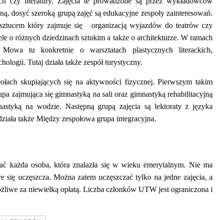
ych czy literatury. Zajęcia te prowadzone są przez wykładowców
pną, dosyć szeroką grupą zajęć są edukacyjne zespoły zainteresowań.
 sztucem który zajmuje się organizacją wyjazdów do teatrów czy
le o różnych dziedzinach sztukim a także o architekturze. W ramach
 Mowa tu konkretnie o warsztatach plastycznych literackich,
hologii. Tutaj działa także zespół turystyczny.
łach skupiających się na aktywności fizycznej. Pierwszym takim
pa zajmująca się gimnastyką na sali oraz gimnastyką rehabilitacyjną
nastyką na wodzie. Następną grupą zajęcia są lektoraty z języka
działa także Między zespołowa grupa integracyjna.
ać każda osoba, która znalazła się w wieku emerytalnym. Nie ma
re się uczęszcza. Można zatem uczęszczać tylko na jedne zajęcia, a
ożliwe za niewielką opłatą. Liczba członków UTW jest ograniczona i