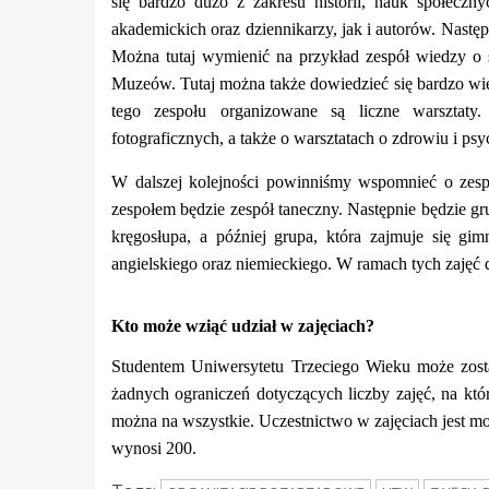
się bardzo dużo z zakresu historii, nauk społeczn
akademickich oraz dziennikarzy, jak i autorów. Nastę
Można tutaj wymienić na przykład zespół wiedzy o
Muzeów. Tutaj można także dowiedzieć się bardzo wie
tego zespołu organizowane są liczne warsztaty.
fotograficznych, a także o warsztatach o zdrowiu i psyc
W dalszej kolejności powinniśmy wspomnieć o zespo
zespołem będzie zespół taneczny. Następnie będzie gru
kręgosłupa, a później grupa, która zajmuje się gim
angielskiego oraz niemieckiego. W ramach tych zajęć 
Kto może wziąć udział w zajęciach?
Studentem Uniwersytetu Trzeciego Wieku może zost
żadnych ograniczeń dotyczących liczby zajęć, na któ
można na wszystkie. Uczestnictwo w zajęciach jest m
wynosi 200.