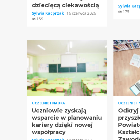
dziecięcą ciekawością
Sylwia Ka
175
Sylwia Kacprzak
16 czerwca 2026
159
UCZELNIE I NAUKA
UCZELNIE I
Uczniowie zyskają
Odkryj
wsparcie w planowaniu
przyszł
kariery dzięki nowej
Powiat
współpracy
Kształc
Zawod